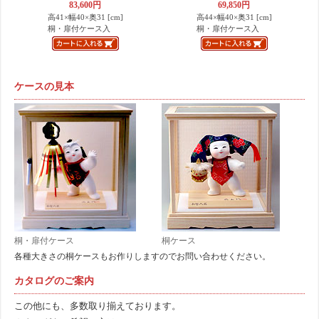
83,600円
69,850円
高41×幅40×奥31 [cm]
高44×幅40×奥31 [cm]
桐・扉付ケース入
桐・扉付ケース入
ケースの見本
桐・扉付ケース
桐ケース
各種大きさの桐ケースもお作りしますのでお問い合わせください。
カタログのご案内
この他にも、多数取り揃えております。