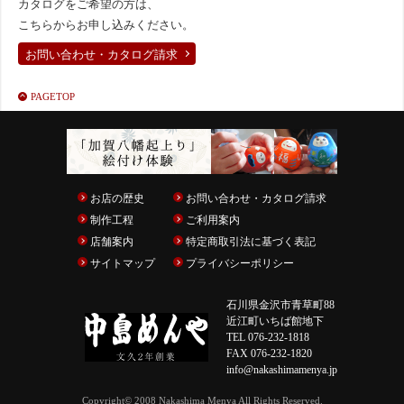
カタログをご希望の方は、
こちらからお申し込みください。
お問い合わせ・カタログ請求
PAGETOP
お店の歴史
お問い合わせ・カタログ請求
制作工程
ご利用案内
店舗案内
特定商取引法に基づく表記
サイトマップ
プライバシーポリシー
石川県金沢市青草町88
近江町いちば館地下
TEL 076-232-1818
FAX 076-232-1820
info@nakashimamenya.jp
Copyright© 2008 Nakashima Menya All Rights Reserved.