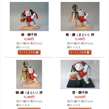
椿・獅子持
椿・纏（まとい）持
8,580円
9,240円
高21×幅18×奥18 [cm]
高33×幅19×奥18 [cm]
桐ケース入
桐ケース入
鶴･纏（まとい）持
雪・獅子持
15,400円
18,810円
高27×幅23×奥19 [cm]
高25×幅23×奥19 [cm]
桐ケース入
桐ケース入