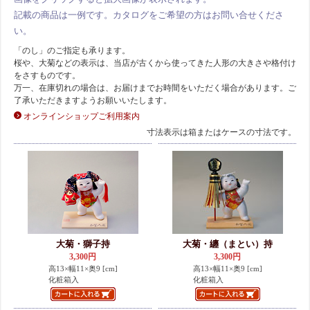
記載の商品は一例です。カタログをご希望の方はお問い合せくださ
い。
「のし」のご指定も承ります。
桜や、大菊などの表示は、当店が古くから使ってきた人形の大きさや格付け
をさすものです。
万一、在庫切れの場合は、お届けまでお時間をいただく場合があります。ご
了承いただきますようお願いいたします。
オンラインショップご利用案内
寸法表示は箱またはケースの寸法です。
大菊・獅子持
大菊・纏（まとい）持
3,300円
3,300円
高13×幅11×奥9 [cm]
高13×幅11×奥9 [cm]
化粧箱入
化粧箱入