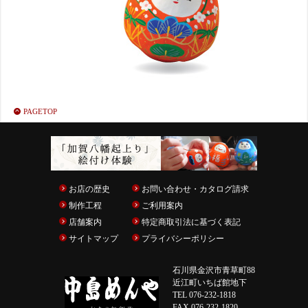
PAGETOP
お店の歴史
お問い合わせ・カタログ請求
制作工程
ご利用案内
店舗案内
特定商取引法に基づく表記
サイトマップ
プライバシーポリシー
石川県金沢市青草町88
近江町いちば館地下
TEL 076-232-1818
FAX 076-232-1820