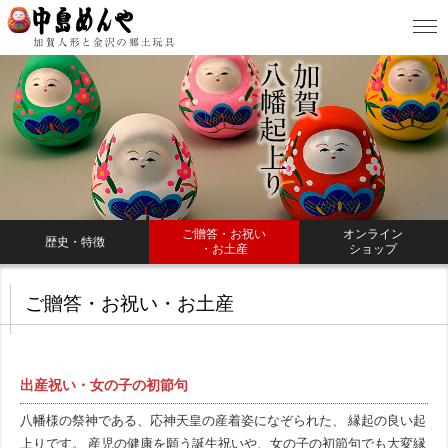
ご贈答・お祝い
オンライン
歴史・特徴
・お土産
ショップ
ご贈答・お祝い・お土産
出産祝い・女の子の初節句
八幡様の祭神である、応神天皇の産着姿になぞられた、 縁起の良い起
上りです。 産児の健康を願う誕生祝いや、女の子の初節句でも大変縁